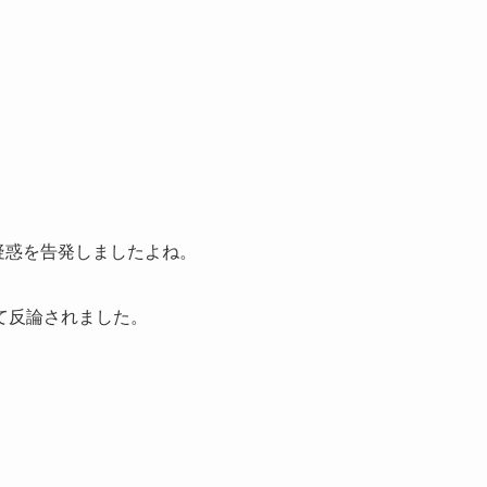
疑惑を告発しましたよね。
て反論されました。
。