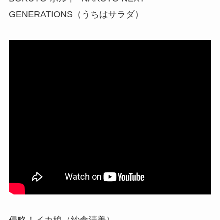
GENERATIONS（うちはサラダ）
侵略！イカ娘（紗倉清美）