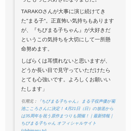
TARAKOさんが大事に演じ続けてき
た”まる子”。正直怖い気持ちもあります
が、『ちびまる子ちゃん』が大好きだ
というこの気持ちを大切にして一所懸
命努めます。
しばらくは耳慣れないと思いますが、
どうか長い目で見守っていただけたら
とても心強いです。よろしくお願いい
たします」
引用元：
『ちびまる子ちゃん』 まる子役声優が菊
池こころさんに決定！ 4月21日（日）の放送から
は35周年を祝う原作まつりも開催！｜最新情報｜
ちびまる子ちゃん オフィシャルサイト
(chibimaru.tv)