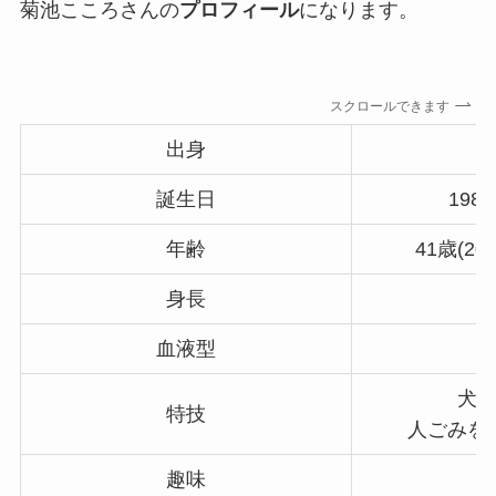
菊池こころさんの
プロフィール
になります。
スクロールできます
出身
誕生日
198
年齢
41歳(2
身長
血液型
犬
特技
人ごみを
趣味