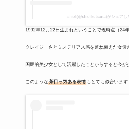
shioli(@shiolikutsuna)がシェ
1992年12月22日生まれということで現時点（2
クレイジーさとミステリアス感を兼ね備えた女優
国民的美少女として活躍したことからすると今が
このような
茶目っ気ある表情
もとても似合います