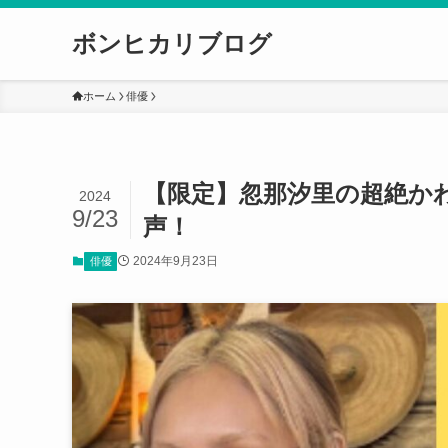
ボンヒカリブログ
ホーム
俳優
【限定】忽那汐里の超絶か
2024
9/23
声！
2024年9月23日
俳優