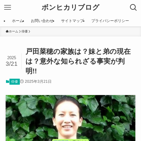
ボンヒカリブログ
ホーム
お問い合わせ
サイトマップ
プライバシーポリシー
ホーム
俳優
戸田菜穂の家族は？妹と弟の現在
2025
は？意外な知られざる事実が判
3/21
明!!
2025年3月21日
俳優