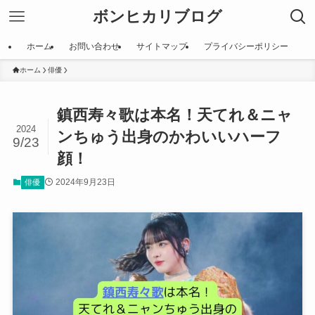
ボンヒカリブログ
ホーム
お問い合わせ
サイトマップ
プライバシーポリシー
ホーム
俳優
鎮西寿々歌は本名！天てれ＆ニャ
2024
ンちゅう出身のかわいいハーフ
9/23
顔！
2024年9月23日
俳優